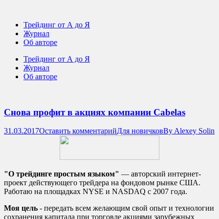
Трейдинг от А до Я
Журнал
Об авторе
Трейдинг от А до Я
Журнал
Об авторе
Снова профит в акциях компании Cabelas
31.03.2017
Оставить комментарий
Для новичков
By
Alexey Solin
"О трейдинге простым языком"
— авторский интернет-
проект действующего трейдера на фондовом рынке США.
Работаю на площадках NYSE и NASDAQ c 2007 года.
Моя цель
- передать всем желающим свой опыт и технологии
сохранения капитала при торговле акциями зарубежных