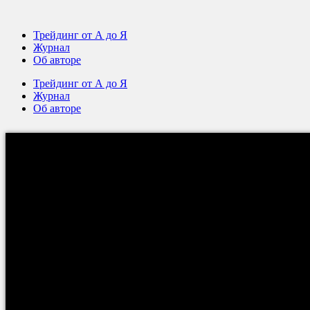
Трейдинг от А до Я
Журнал
Об авторе
Трейдинг от А до Я
Журнал
Об авторе
Трейдинг и время на рынке
Вы узнаете:
— какие виды трейдинга существуют на
рынке ценных б
СКАЧАТЬ АУДИОФАЙЛ