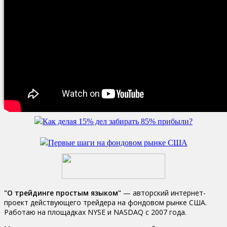
Успехов вам и отличного настроения!»
ПРЕДЫДУЩИЙ УРОК
СЛЕДУЮЩ
Личная просьба. Уважаемый коллега, если моя статья
оставьте о ней свой комментари
"О трейдинге простым языком"
— авторский интернет-
проект действующего трейдера на фондовом рынке США.
Работаю на площадках NYSE и NASDAQ c 2007 года.