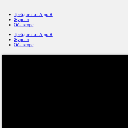
Трейдинг от А до Я
Журнал
Об авторе
Трейдинг от А до Я
Журнал
Об авторе
Как быстро заработать в
Вы узнае
—
о реальном примере того, как можно
быстро зараб
— насколько важны сигналы проверенных торговых сист
—
как можно определить крупных участников фондо
на этом
;