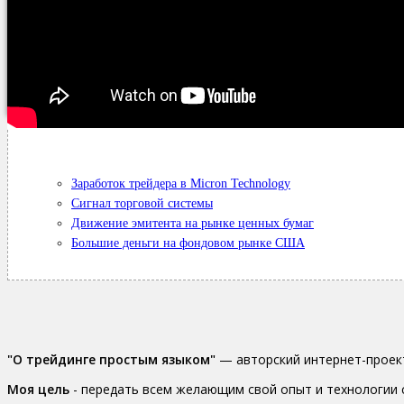
ПРЕДЫДУЩИЙ УРОК
СЛЕДУЮЩ
Личная просьба. Уважаемый коллега, если моя статья
оставьте о ней свой комментари
Заработок трейдера в Micron Technology
Сигнал торговой системы
Движение эмитента на рынке ценных бумаг
Большие деньги на фондовом рынке США
"О трейдинге простым языком"
— авторский интернет-проек
Моя цель
- передать всем желающим свой опыт и технологии 