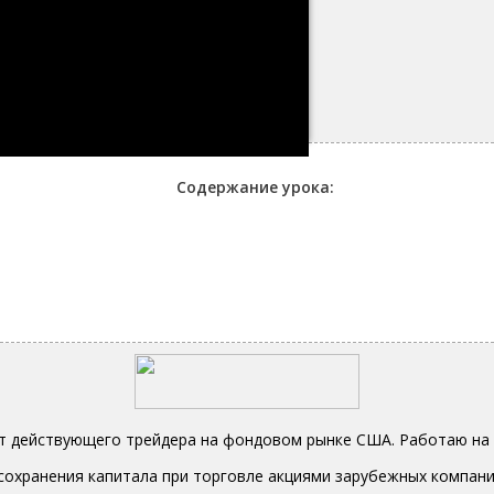
ИЙ УРОК
 оказалась для вас полезной, то
й чуть ниже:
Содержание урока:
т действующего трейдера на фондовом рынке США. Работаю на 
сохранения капитала при торговле акциями зарубежных компани