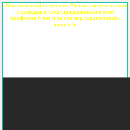
«Как обычный студент из России, ничего не зная
о трейдинге, смог продержаться в этой
профессии 8 лет и до сих пор зарабатывать
деньги?»
Будьте осторожны! Вся информация на этой странице проверена
автором на личном опыте.