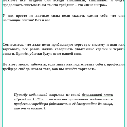
Поэтому все неудачи они всегда списывали, списывают и будут
продолжать списывать на то, что трейдинг – это «некая игра».
У них просто не хватило силы воли сказать самим себе, что они
настоящие лентяи! Вот и всё.
Согласитесь, что даже имея прибыльную торговую систему и зная как
торговать, всё равно можно совершать убыточные сделки и терять
деньги. Причём убытки будут не по вашей вине.
Но этого можно избежать, если знать как подготовить себя к профессии
трейдера ещё до начала того, как вы начнёте торговать.
Приведу небольшой отрывок из своей
бесплатной книги
«Трейдинг 15/85»
о важности правильной подготовки к
профессии трейдера (обязательно её дослушайте до конца,
это очень важно!):