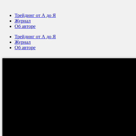
Трейдинг от А до Я
Журнал
Об авторе
Трейдинг от А до Я
Журнал
Об авторе
Дневник трейдера (журн
Вы узнае
— что такое журнал сделок трейдера;
—
как правильно вести дневник трейдера
;
— как анализировать собранную информацию;
—
о том, как
я веду свой журнал сделок
трейдера.